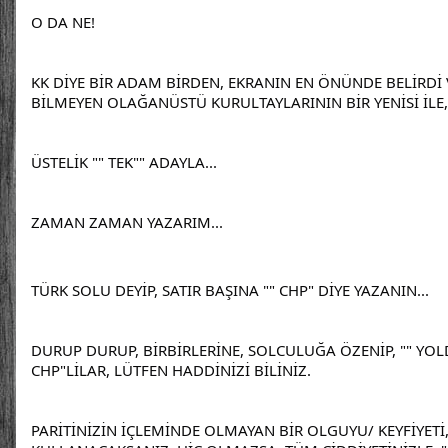
O DA NE!
KK DİYE BİR ADAM BİRDEN, EKRANIN EN ÖNÜNDE BELİRDİ 
BİLMEYEN OLAĞANÜSTÜ KURULTAYLARININ BİR YENİSİ İLE, 
ÜSTELİK "" TEK"" ADAYLA...
ZAMAN ZAMAN YAZARIM...
TÜRK SOLU DEYİP, SATIR BAŞINA "" CHP" DİYE YAZANIN...
DURUP DURUP, BİRBİRLERİNE, SOLCULUĞA ÖZENİP, "" YOLDA
CHP"LİLAR, LÜTFEN HADDİNİZİ BİLİNİZ.
PARİTİNİZİN İÇLEMİNDE OLMAYAN BİR OLGUYU/ KEYFİYETİ,