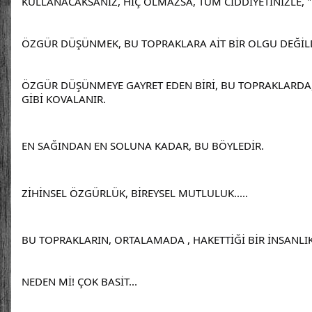
KULLANACAKSANIZ, HİÇ OLMAZSA, TÜM CİDDİYETİNİZLE, "" 
ÖZGÜR DÜŞÜNMEK, BU TOPRAKLARA AİT BİR OLGU DEĞİL
ÖZGÜR DÜŞÜNMEYE GAYRET EDEN BİRİ, BU TOPRAKLARDA,
GİBİ KOVALANIR.
EN SAĞINDAN EN SOLUNA KADAR, BU BÖYLEDİR.
ZİHİNSEL ÖZGÜRLÜK, BİREYSEL MUTLULUK.....
BU TOPRAKLARIN, ORTALAMADA , HAKETTİĞİ BİR İNSANLIK
NEDEN Mİ! ÇOK BASİT...