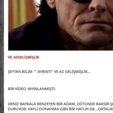
VE AZGELİŞMİŞLİK
ŞEYTAN BİLİM "" AYRINTI" VE AZ GELİŞMİŞLİK...
BİR VİDEO YAYINLANMIŞTI.
DENİZ BAYKALA BENZEYEN BİR ADAM, DÖTÜNDE BAKSIR ŞO
DURUYOR, HAYLİ DONANMA GİBİ BİR HATUN DA , ORTALIK