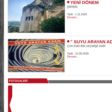
YENİ DÖNEM
ŞİİRİMİZ
Tarih : 1.11.2025
Devamı...
" SUYU ARAYAN A
ÇOK ESKİ BİR GEÇMİŞE DAİR
Tarih : 21.09.2025
Devamı...
FOTOGALERİ