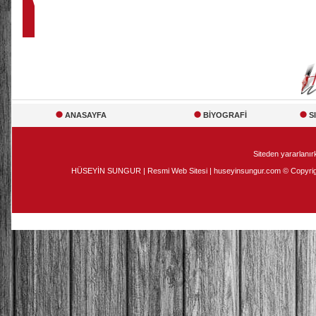
ANASAYFA
BİYOGRAFİ
S
Siteden yararlanırk
HÜSEYİN SUNGUR | Resmi Web Sitesi | huseyinsungur.com © Copyright 